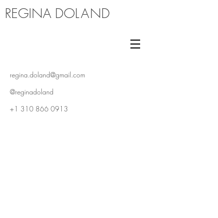
REGINA DO
LA
ND
r
egina.doland@gmail.com
@reginadoland
+1 310 866 0913